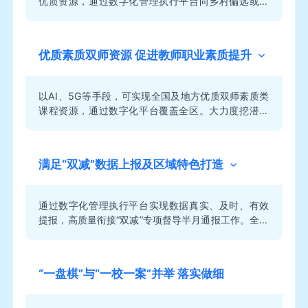
优质资源，通过数字化管理执行平台向乡村偏远或规
模较小学校覆盖，解决乡村学校由于学生人数规模
小、地区偏远、素质类课程资源和师资授课力量薄弱
开展难的问题。打通课后服务“最后一公里”，真正实现
优质素质双师资源 促进教师职业素质提升
课后服务校校全覆盖，进一步推进实现教育区域均
衡。
以AI、5G等手段，可实现全国及地方优质双师素质类
课程资源，通过数字化平台覆盖全区。大力度挖潜区
域优质师资力量，为教师提供备课及活动实施所需，
促进课后服务活动内容丰富多元化。数字化支撑强化
教师过程评价、增强教学活力，提升教学效果，推广
满足“双减”数据上报及区域特色打造
优质教学成果，全面提升教师职业素质和育人水平。
通过数字化管理执行平台实现数据真实、及时、有效
提报，高质量衔接“双减”专项督导半月通报工作。全面
实现课后服务资源及督导管理工作的可视化，管理精
准化，轻松统筹全区域课后服务专项工作，实现决策
科学化，促进区域教育均衡化、特色化，引领教育管
“一盘棋”与“一校一案”并举 落实做细
理和评价改革。