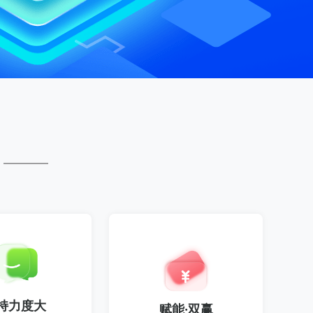
持力度大
赋能·双赢